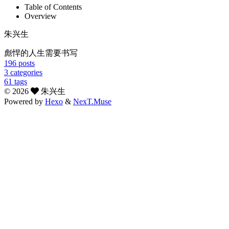
Table of Contents
Overview
朱兴生
彪悍的人生需要书写
196
posts
3
categories
61
tags
©
2026
朱兴生
Powered by
Hexo
&
NexT.Muse