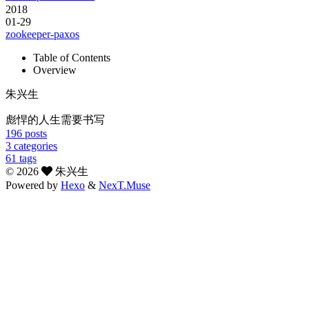
2018
01-29
zookeeper-paxos
Table of Contents
Overview
朱兴生
彪悍的人生需要书写
196
posts
3
categories
61
tags
©
2026
朱兴生
Powered by
Hexo
&
NexT.Muse