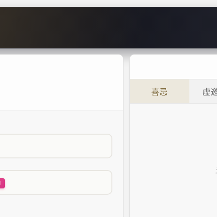
喜忌
虚
坤