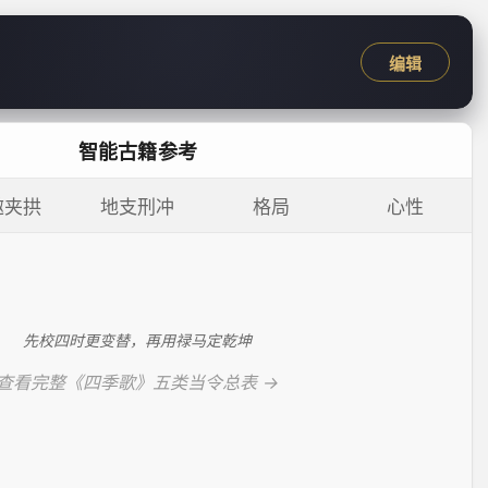
编辑
智能古籍参考
邀夹拱
地支刑冲
格局
心性
先校四时更变替，再用禄马定乾坤
查看完整《四季歌》五类当令总表 →