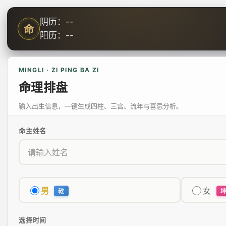
阴历：--
命
阳历：--
MINGLI · ZI PING BA ZI
命理排盘
输入出生信息，一键生成四柱、三宫、流年与喜忌分析。
命主姓名
男
女
乾
选择时间